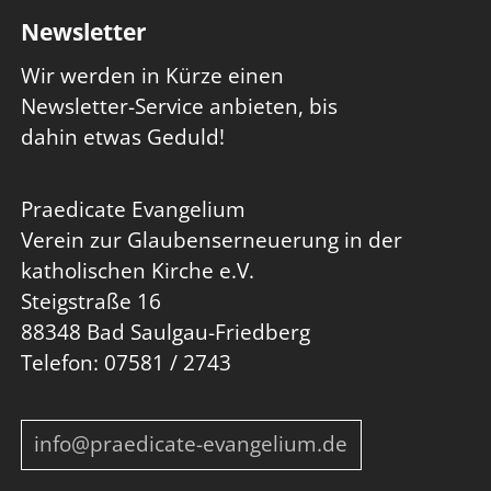
Newsletter
Wir werden in Kürze einen
Newsletter-Service anbieten, bis
dahin etwas Geduld!
Praedicate Evangelium
Verein zur Glaubenserneuerung in der
katholischen Kirche e.V.
Steigstraße 16
88348 Bad Saulgau-Friedberg
Telefon: 07581 / 2743
nf
pr
d
c
t
-
v
ng
l
m
d